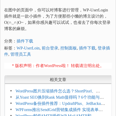
在图中的页面中，你可以对博客进行管理，WP-UserLogin
插件就是一款小插件，为了方便那些小懒的博主设计的，
O(∩_∩)O~，如果你感兴趣可以试试，也省去了你每次登录
博客的麻烦。
分类：
插件下载
标签：
WP-UserLoin
,
前台登录
,
控制面板
,
插件下载
,
登录插
件
,
管理员工具
* 版权声明：作者WordPress啦！ 转载请注明出处。
相关文章
WordPress图片压缩插件怎么选？ShortPixel、
Imagify、Smush和EWWW全面对比
从Yoast SEO换到Rank Math值得吗？6个功能与切
换前检查清单
WordPress备份插件推荐：UpdraftPlus、JetBackup
和主机自动备份等方案
WPForms推出SendGrid营销集成插件 实现表单联
系人自动同步
WordPress邮件SMTP插件WP Mail SMTP和