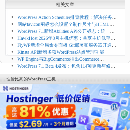
相关文章
WordPress Action Scheduler排查教程：解决任务积
压和订单延迟
网站favicon图标怎么设置？制作尺寸与HTML添
加方法
WordPress 7.1新增Abilities API公开标志：统一支
持REST API、MCP与AI代理
HawkHost 2026年8月主机优惠：共享主机低至
$2.61/月，高性能主机同步折扣
FlyWP新增全局命令面板 Git部署和服务器开通更
方便
Kinsta API新增多项WordPress站点管理功能
WP Engine与BigCommerce推出Commerce
Connect：WordPress商店可保留前台体验并扩展电
WordPress 7.1 Beta 4发布：包含114项更新与修
商能力
复，仅建议在测试环境体验
性价比高的WordPress主机