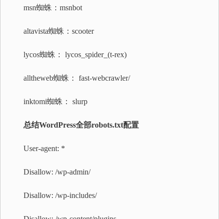
msn蜘蛛：msnbot
altavista蜘蛛：scooter
lycos蜘蛛： lycos_spider_(t-rex)
alltheweb蜘蛛： fast-webcrawler/
inktomi蜘蛛： slurp
总结WordPress全部robots.txt配置
User-agent: *
Disallow: /wp-admin/
Disallow: /wp-includes/
Disallow: /wp-content/plugins