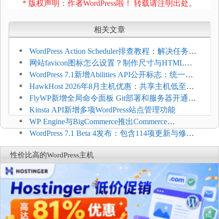
* 版权声明：作者WordPress啦！ 转载请注明出处。
相关文章
WordPress Action Scheduler排查教程：解决任务积
压和订单延迟
网站favicon图标怎么设置？制作尺寸与HTML添
加方法
WordPress 7.1新增Abilities API公开标志：统一支
持REST API、MCP与AI代理
HawkHost 2026年8月主机优惠：共享主机低至
$2.61/月，高性能主机同步折扣
FlyWP新增全局命令面板 Git部署和服务器开通更
方便
Kinsta API新增多项WordPress站点管理功能
WP Engine与BigCommerce推出Commerce
Connect：WordPress商店可保留前台体验并扩展电
WordPress 7.1 Beta 4发布：包含114项更新与修
商能力
复，仅建议在测试环境体验
性价比高的WordPress主机