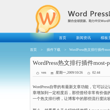
跳
转
到
内
容
首页
新闻资讯
模板
首页
>
插件下载
> WordPress热文排行插件most-po
WordPress热文排行插件most-popu
ven
星期一,2009/10/26
02:44
WordPress自带的有最新文章功能，它
章增加到一定程度后，那些曾经非常有价值
一个热文排行榜，让博客中的那些流行度比