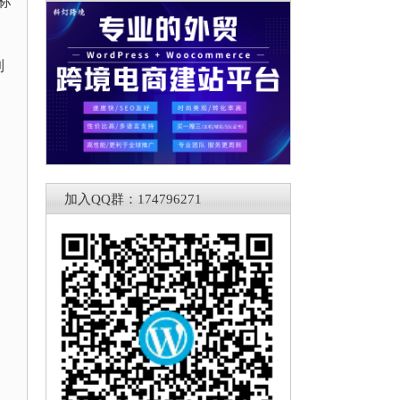
标
到
加入QQ群：174796271