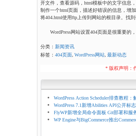
开文件，查看源码，html模板中的文字信
制作一个html页面，描述好错误的信息，增加
将404.html使用ftp上传到网站的根目录。找
WordPress网站设置404页面是很重
分类：
新闻资讯
标签：
404页面
,
WordPress网站
,
最新动态
* 版权声明：作
WordPress Action Scheduler排查
压和订单延迟
WordPress 7.1新增Abilities API公
持REST API、MCP与AI代理
FlyWP新增全局命令面板 Git部署和
方便
WP Engine与BigCommerce推出Commer
Connect：WordPress商店可保留前
商能力