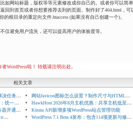
息，比如网站标题，版权等等元素修改成你自己的。或者你可以简
返回到首页或者你想要推荐去到的页面。制作好了404.html，可
到你的根目录的重定向文件.htaccess (如果没有自己创建一个)。
要的，不仅避免用户流失，还可以提高用户的体验度等。
者WordPress啦！ 转载请注明出处。
相关文章
教程：解决任务积
网站favicon图标怎么设置？制作尺寸与HTML添
开标志：统一支
加方法
HawkHost 2026年8月主机优惠：共享主机低至
服务器开通更
$2.61/月，高性能主机同步折扣
Kinsta API新增多项WordPress站点管理功能
ce
WordPress 7.1 Beta 4发布：包含114项更新与修
台体验并扩展电
复，仅建议在测试环境体验