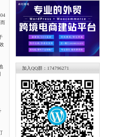
04
，而
于
效
地
加入QQ群：174796271
回
务
打