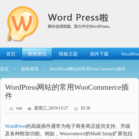
跳
转
到
内
容
首页
新闻资讯
模板主题
插件下载
WordP
首页
>
新闻资讯
> WordPress网站的常用WooCommerce插件
WordPress网站的常用WooCommerce插
件
ven
星期三,2019/11/27
10:30
WordPress
的高级插件通常为电子商务商店提供支持、升级
及各种附加功能。例如，Woocomerce的MailChimp扩展包括