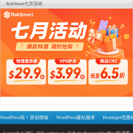
RakSmart七月活动
WordPress啦！原创模板
WordPress建站服务
Hostinger优惠
Copyright © 2007 - 2026 wordpress.la, All Rights Reserved WordPress啦! 版权