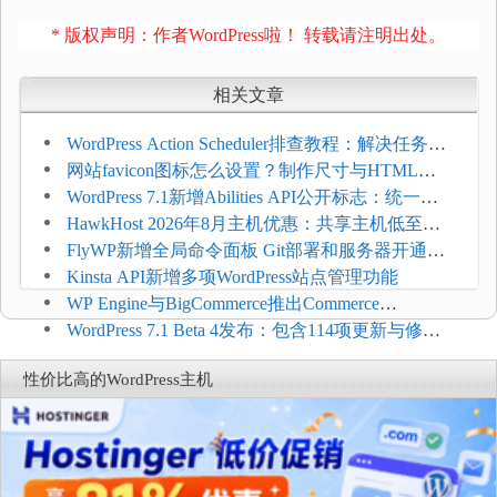
* 版权声明：作者WordPress啦！ 转载请注明出处。
相关文章
WordPress Action Scheduler排查教程：解决任务积
压和订单延迟
网站favicon图标怎么设置？制作尺寸与HTML添
加方法
WordPress 7.1新增Abilities API公开标志：统一支
持REST API、MCP与AI代理
HawkHost 2026年8月主机优惠：共享主机低至
$2.61/月，高性能主机同步折扣
FlyWP新增全局命令面板 Git部署和服务器开通更
方便
Kinsta API新增多项WordPress站点管理功能
WP Engine与BigCommerce推出Commerce
Connect：WordPress商店可保留前台体验并扩展电
WordPress 7.1 Beta 4发布：包含114项更新与修
商能力
复，仅建议在测试环境体验
性价比高的WordPress主机