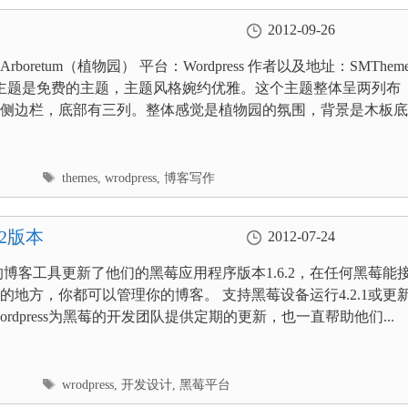
2012-09-26
boretum（植物园） 平台：Wordpress 作者以及地址：SMTheme
个主题是免费的主题，主题风格婉约优雅。这个主题整体呈两列布
侧边栏，底部有三列。整体感觉是植物园的氛围，背景是木板底
标
themes
,
wrodpress
,
博客写作
签
.2版本
2012-07-24
ess的博客工具更新了他们的黑莓应用程序版本1.6.2，在任何黑莓能
的地方，你都可以管理你的博客。 支持黑莓设备运行4.2.1或更
ordpress为黑莓的开发团队提供定期的更新，也一直帮助他们...
标
wrodpress
,
开发设计
,
黑莓平台
签