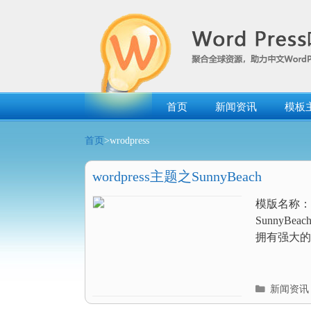
跳
转
到
内
容
首页
新闻资讯
模板
首页
>wrodpress
wordpress主题之SunnyBeach
模版名称：Su
Sunny
拥有强大的
分
新闻资讯
类