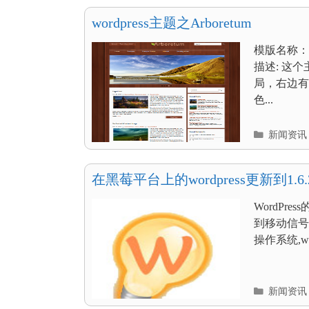
目
录
wordpress主题之Arboretum
模版名称：Ar
描述: 这
局，右边有
色...
分
新闻资讯
类
目
录
在黑莓平台上的wordpress更新到1.6
WordPr
到移动信号
操作系统,w
分
新闻资讯
类