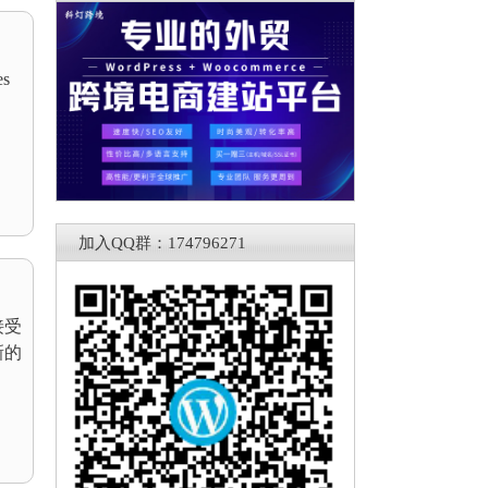
s
加入QQ群：174796271
接受
新的