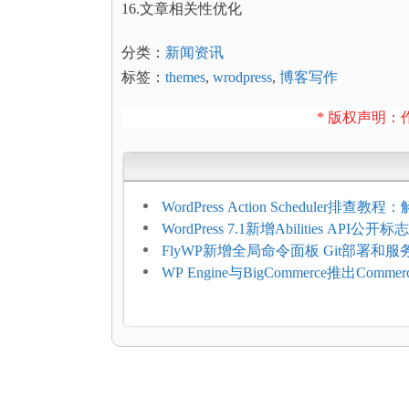
16.文章相关性优化
分类：
新闻资讯
标签：
themes
,
wrodpress
,
博客写作
* 版权声明：作
WordPress Action Scheduler排查
压和订单延迟
WordPress 7.1新增Abilities API公
持REST API、MCP与AI代理
FlyWP新增全局命令面板 Git部署和
方便
WP Engine与BigCommerce推出Commer
Connect：WordPress商店可保留前
商能力