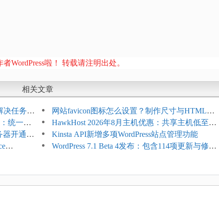
者WordPress啦！ 转载请注明出处。
相关文章
教程：解决任务积
网站favicon图标怎么设置？制作尺寸与HTML添
开标志：统一支
加方法
HawkHost 2026年8月主机优惠：共享主机低至
服务器开通更
$2.61/月，高性能主机同步折扣
Kinsta API新增多项WordPress站点管理功能
ce
WordPress 7.1 Beta 4发布：包含114项更新与修
台体验并扩展电
复，仅建议在测试环境体验