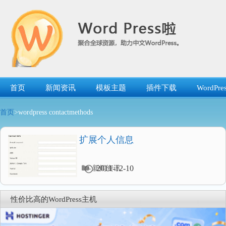
跳
转
到
内
容
首页
新闻资讯
模板主题
插件下载
WordP
首页
>wordpress contactmethods
扩展个人信息
分
2011-12-10
新闻资讯
类
目
录
性价比高的WordPress主机