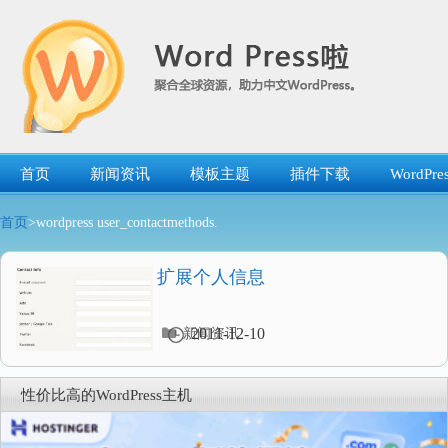
跳
转
到
内
容
首页
新闻资讯
模板主题
插件下载
WordP
首页
>wordpress user_contactmethods.
扩展个人信息
分
2011-12-10
新闻资讯
类
目
录
性价比高的WordPress主机