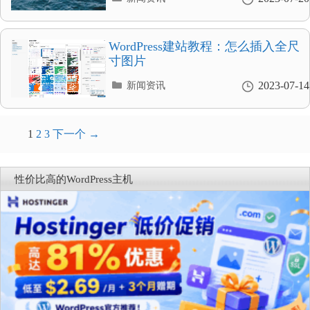
类
目
录
WordPress建站教程：怎么插入全尺
寸图片
分
2023-07-14
新闻资讯
类
目
录
文
1
2
3
下一个 →
章
导
性价比高的WordPress主机
航