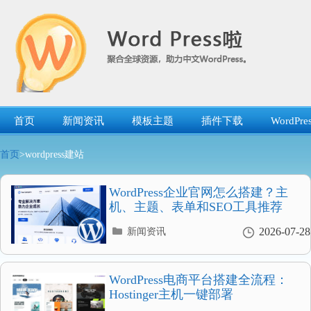
跳
转
到
内
容
首页
新闻资讯
模板主题
插件下载
WordP
首页
>wordpress建站
WordPress企业官网怎么搭建？主
机、主题、表单和SEO工具推荐
分
2026-07-28
新闻资讯
类
目
录
WordPress电商平台搭建全流程：
Hostinger主机一键部署