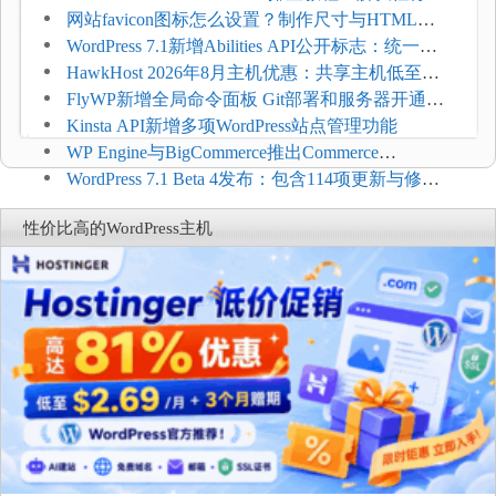
压和订单延迟
网站favicon图标怎么设置？制作尺寸与HTML添
加方法
WordPress 7.1新增Abilities API公开标志：统一支
持REST API、MCP与AI代理
HawkHost 2026年8月主机优惠：共享主机低至
$2.61/月，高性能主机同步折扣
FlyWP新增全局命令面板 Git部署和服务器开通更
方便
Kinsta API新增多项WordPress站点管理功能
WP Engine与BigCommerce推出Commerce
Connect：WordPress商店可保留前台体验并扩展电
WordPress 7.1 Beta 4发布：包含114项更新与修
商能力
复，仅建议在测试环境体验
性价比高的WordPress主机