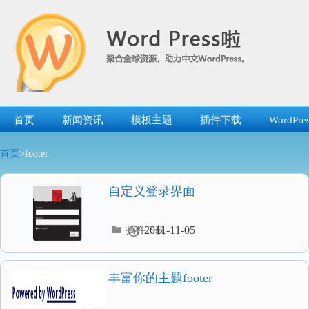
跳
转
到
内
容
首页
新闻资讯
模板主题
插件下载
WordP
首页
>footer
自定义登录界面
分
2011-11-05
插件下载
类
目
录
丰富你的主题footer