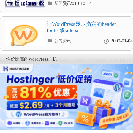
分
2010-10-14
新闻资讯
类
目
录
让WordPress显示指定的header、
footer或sidebar
分
2009-01-04
新闻资讯
类
目
录
性价比高的WordPress主机