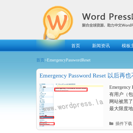
跳
转
到
内
容
首页
新闻资讯
模板
首页
>EmergencyPasswordReset
Emergency Password Reset 以
了
Emerge
有用户（包
网站被黑了
最大限度地.
分
插件下载
类