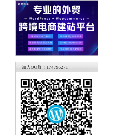
加入QQ群：174796271