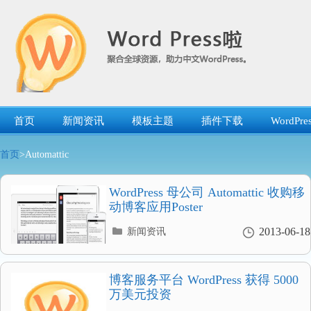
跳
转
到
内
容
首页
新闻资讯
模板主题
插件下载
WordP
首页
>Automattic
WordPress 母公司 Automattic 收购移
动博客应用Poster
分
2013-06-18
新闻资讯
类
目
录
博客服务平台 WordPress 获得 5000
万美元投资