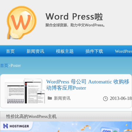
跳
转
到
内
容
首页
新闻资讯
模板主题
插件下载
WordP
首页
>Poster
WordPress 母公司 Automattic 收购移
动博客应用Poster
分
2013-06-18
新闻资讯
类
目
录
性价比高的WordPress主机