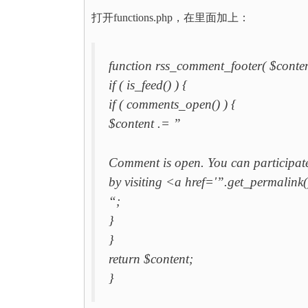
打开functions.php，在里面加上：
function rss_comment_footer( $conten
if ( is_feed() ) {
if ( comments_open() ) {
$content .= ”
Comment is open. You can participate
by visiting <a href='”.get_permalin
“;
}
}
return $content;
}