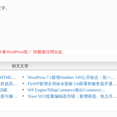
文字。
者WordPress啦！ 转载请注明出处。
相关文章
HTML添
WordPress 7.1新增Abilities API公开标志：统一支
享主机低至
持REST API、MCP与AI代理
FlyWP新增全局命令面板 Git部署和服务器开通更
理功能
方便
WP Engine与BigCommerce推出Commerce
4项更新与修
Connect：WordPress商店可保留前台体验并扩展
Yoast SEO批量编辑器升级：新增筛选、焦点关键
商能力
词与AI元数据草稿