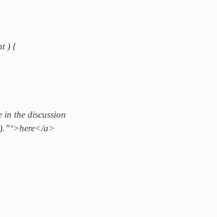
t ) {
 in the discussion
k().”‘>here</a>