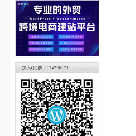
加入QQ群：174796271