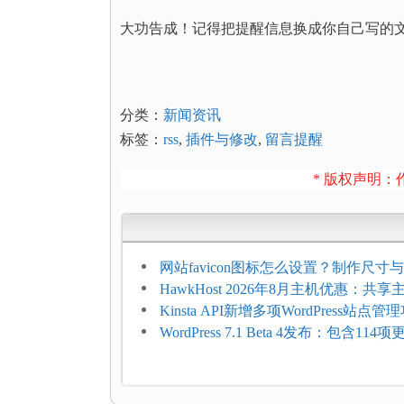
大功告成！记得把提醒信息换成你自己写的
分类：
新闻资讯
标签：
rss
,
插件与修改
,
留言提醒
* 版权声明：作
网站favicon图标怎么设置？制作尺寸与
加方法
HawkHost 2026年8月主机优惠：共
$2.61/月，高性能主机同步折扣
Kinsta API新增多项WordPress站点管
WordPress 7.1 Beta 4发布：包含11
复，仅建议在测试环境体验