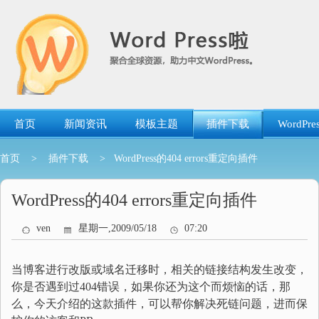
跳
转
到
内
容
首页
新闻资讯
模板主题
插件下载
WordP
首页
>
插件下载
> WordPress的404 errors重定向插件
WordPress的404 errors重定向插件
ven
星期一,2009/05/18
07:20
当博客进行改版或域名迁移时，相关的链接结构发生改变，
你是否遇到过404错误，如果你还为这个而烦恼的话，那
么，今天介绍的这款插件，可以帮你解决死链问题，进而保