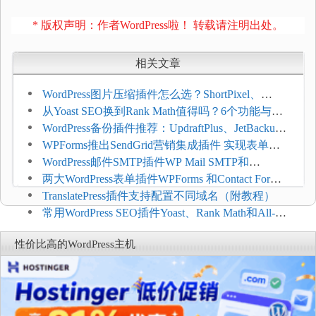
* 版权声明：作者WordPress啦！ 转载请注明出处。
相关文章
WordPress图片压缩插件怎么选？ShortPixel、
Imagify、Smush和EWWW全面对比
从Yoast SEO换到Rank Math值得吗？6个功能与切
换前检查清单
WordPress备份插件推荐：UpdraftPlus、JetBackup
和主机自动备份等方案
WPForms推出SendGrid营销集成插件 实现表单联
系人自动同步
WordPress邮件SMTP插件WP Mail SMTP和
FluentSMT对比评测
两大WordPress表单插件WPForms 和Contact Form 7
哪个好
TranslatePress插件支持配置不同域名（附教程）
常用WordPress SEO插件Yoast、Rank Math和All-in-
One SEO对比分析
性价比高的WordPress主机