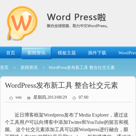
跳
转
到
内
容
首页
新闻资讯
模板主题
插件下载
WordP
首页
>
新闻资讯
> WordPress发布新工具 整合社交元素
WordPress发布新工具 整合社交元素
ven
星期四,2013/08/29
07:00
近日博客框架Wordpress发布了Media Explorer，通过这
个工具用户可以向博客中添加Twitter和YouTube的留言和视
频。 这个社交元素添加工具可以跟Wordpress进行融合，眼