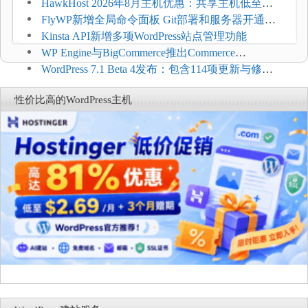
持REST API、MCP与AI代理
HawkHost 2026年8月主机优惠：共享主机低至
$2.61/月，高性能主机同步折扣
FlyWP新增全局命令面板 Git部署和服务器开通更
方便
Kinsta API新增多项WordPress站点管理功能
WP Engine与BigCommerce推出Commerce
Connect：WordPress商店可保留前台体验并扩展电
WordPress 7.1 Beta 4发布：包含114项更新与修
商能力
复，仅建议在测试环境体验
性价比高的WordPress主机