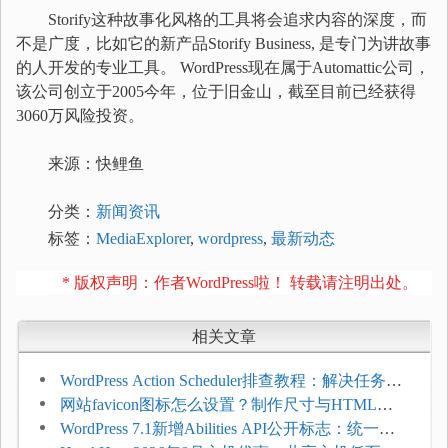
Storify这种故事化风格的工具将会追求内容的深度，而
不是广度，比如它的新产品Storify Business, 是专门为讲故事
的人开发的专业工具。 WordPress现在属于Automattic公司，
该公司创立于2005今年，位于旧金山，截至目前已经获得
3060万风险投资。
来源：快鲤鱼
分类：
新闻资讯
标签：
MediaExplorer
,
wordpress
,
最新动态
* 版权声明：作者WordPress啦！ 转载请注明出处。
相关文章
WordPress Action Scheduler排查教程：解决任务积
压和订单延迟
网站favicon图标怎么设置？制作尺寸与HTML添
加方法
WordPress 7.1新增Abilities API公开标志：统一支