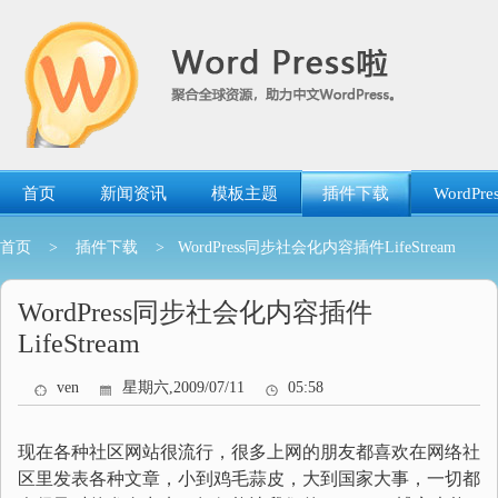
跳
转
到
内
容
首页
新闻资讯
模板主题
插件下载
WordP
首页
>
插件下载
> WordPress同步社会化内容插件LifeStream
WordPress同步社会化内容插件
LifeStream
ven
星期六,2009/07/11
05:58
现在各种社区网站很流行，很多上网的朋友都喜欢在网络社
区里发表各种文章，小到鸡毛蒜皮，大到国家大事，一切都