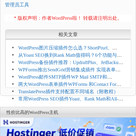
管理员工具
* 版权声明：作者WordPress啦！ 转载请注明出处。
相关文章
WordPress图片压缩插件怎么选？ShortPixel、
Imagify、Smush和EWWW全面对比
从Yoast SEO换到Rank Math值得吗？6个功能与切
换前检查清单
WordPress备份插件推荐：UpdraftPlus、JetBackup
和主机自动备份等方案
WPForms推出SendGrid营销集成插件 实现表单联
系人自动同步
WordPress邮件SMTP插件WP Mail SMTP和
FluentSMT对比评测
两大WordPress表单插件WPForms 和Contact Form 7
哪个好
TranslatePress插件支持配置不同域名（附教程）
常用WordPress SEO插件Yoast、Rank Math和All-in-
One SEO对比分析
性价比高的WordPress主机