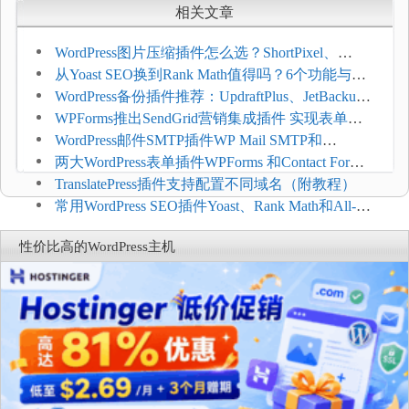
相关文章
WordPress图片压缩插件怎么选？ShortPixel、
Imagify、Smush和EWWW全面对比
从Yoast SEO换到Rank Math值得吗？6个功能与切
换前检查清单
WordPress备份插件推荐：UpdraftPlus、JetBackup
和主机自动备份等方案
WPForms推出SendGrid营销集成插件 实现表单联
系人自动同步
WordPress邮件SMTP插件WP Mail SMTP和
FluentSMT对比评测
两大WordPress表单插件WPForms 和Contact Form 7
哪个好
TranslatePress插件支持配置不同域名（附教程）
常用WordPress SEO插件Yoast、Rank Math和All-in-
One SEO对比分析
性价比高的WordPress主机