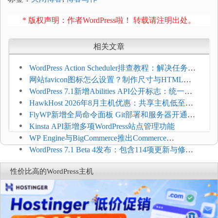
* 版权声明：作者WordPress啦！ 转载请注明出处。
相关文章
WordPress Action Scheduler排查教程：解决任务积
压和订单延迟
网站favicon图标怎么设置？制作尺寸与HTML添
加方法
WordPress 7.1新增Abilities API公开标志：统一支
持REST API、MCP与AI代理
HawkHost 2026年8月主机优惠：共享主机低至
$2.61/月，高性能主机同步折扣
FlyWP新增全局命令面板 Git部署和服务器开通更
方便
Kinsta API新增多项WordPress站点管理功能
WP Engine与BigCommerce推出Commerce
Connect：WordPress商店可保留前台体验并扩展电
WordPress 7.1 Beta 4发布：包含114项更新与修
商能力
复，仅建议在测试环境体验
性价比高的WordPress主机