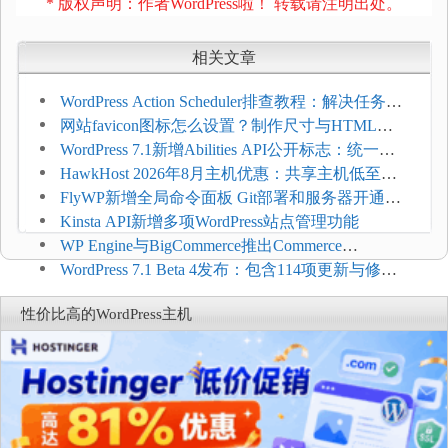
* 版权声明：作者WordPress啦！ 转载请注明出处。
相关文章
WordPress Action Scheduler排查教程：解决任务积
压和订单延迟
网站favicon图标怎么设置？制作尺寸与HTML添
加方法
WordPress 7.1新增Abilities API公开标志：统一支
持REST API、MCP与AI代理
HawkHost 2026年8月主机优惠：共享主机低至
$2.61/月，高性能主机同步折扣
FlyWP新增全局命令面板 Git部署和服务器开通更
方便
Kinsta API新增多项WordPress站点管理功能
WP Engine与BigCommerce推出Commerce
Connect：WordPress商店可保留前台体验并扩展电
WordPress 7.1 Beta 4发布：包含114项更新与修
商能力
复，仅建议在测试环境体验
性价比高的WordPress主机