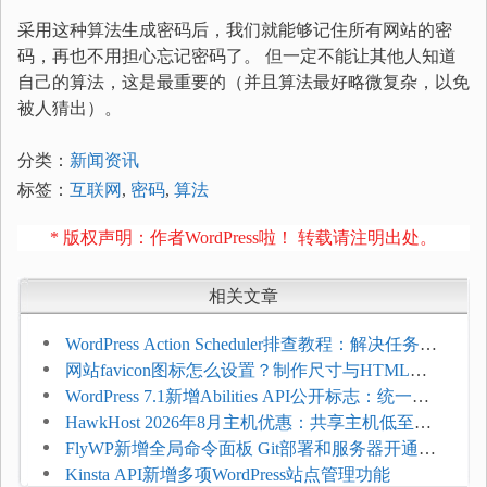
采用这种算法生成密码后，我们就能够记住所有网站的密
码，再也不用担心忘记密码了。 但一定不能让其他人知道
自己的算法，这是最重要的（并且算法最好略微复杂，以免
被人猜出）。
分类：
新闻资讯
标签：
互联网
,
密码
,
算法
* 版权声明：作者WordPress啦！ 转载请注明出处。
相关文章
WordPress Action Scheduler排查教程：解决任务积
压和订单延迟
网站favicon图标怎么设置？制作尺寸与HTML添
加方法
WordPress 7.1新增Abilities API公开标志：统一支
持REST API、MCP与AI代理
HawkHost 2026年8月主机优惠：共享主机低至
$2.61/月，高性能主机同步折扣
FlyWP新增全局命令面板 Git部署和服务器开通更
方便
Kinsta API新增多项WordPress站点管理功能