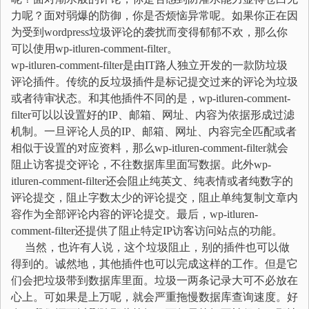
力呢？面对弱爆的防御，你是否烦恼异常呢。如果你正在因
为受到wordpress垃圾评论的袭扰而变得郁郁不欢，那么你
可以使用wp-itluren-comment-filter。
wp-itluren-comment-filter是由IT路人独立开发的一款防垃圾
评论插件。传统的反垃圾插件是标记提交过来的评论为垃圾
或者待审状态。和其他插件不同的是，wp-itluren-comment-
filter可以以设置好的IP、邮箱、网址、内容为依据形成过滤
机制。一旦评论人员的IP、邮箱、网址、内容完全匹配或者
相似于设置的对应资料，那么wp-itluren-comment-filter就会
阻止访客提交评论，不往数据库里面写数据。此外wp-
itluren-comment-filter还会阻止纯英文、纯表情或者纯数字的
评论提交，阻止字数太少的评论提交，阻止单纯复制文章内
容作为全部评论内容的评论提交。最后，wp-itluren-
comment-filter还提供了阻止特定IP访客访问站点的功能。
当然，也许有人说，这个垃圾阻止，别的插件也可以做
得到的。诚然地，其他插件也可以完成这样的工作。但是它
们会把垃圾带到数据库里面。垃圾一两条记录大可不必放在
心上。可如果是上万呢，就会严重拖慢数据库查询速度。好