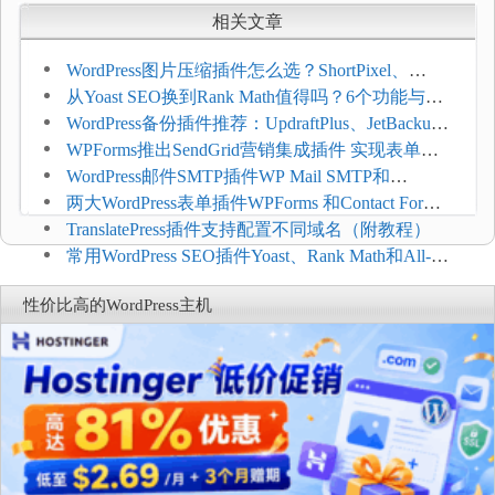
相关文章
WordPress图片压缩插件怎么选？ShortPixel、
Imagify、Smush和EWWW全面对比
从Yoast SEO换到Rank Math值得吗？6个功能与切
换前检查清单
WordPress备份插件推荐：UpdraftPlus、JetBackup
和主机自动备份等方案
WPForms推出SendGrid营销集成插件 实现表单联
系人自动同步
WordPress邮件SMTP插件WP Mail SMTP和
FluentSMT对比评测
两大WordPress表单插件WPForms 和Contact Form 7
哪个好
TranslatePress插件支持配置不同域名（附教程）
常用WordPress SEO插件Yoast、Rank Math和All-in-
One SEO对比分析
性价比高的WordPress主机