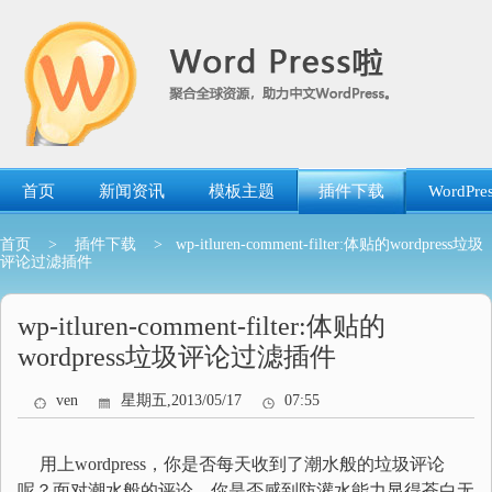
跳
转
到
内
容
首页
新闻资讯
模板主题
插件下载
WordP
首页
>
插件下载
> wp-itluren-comment-filter:体贴的wordpress垃圾
评论过滤插件
wp-itluren-comment-filter:体贴的
wordpress垃圾评论过滤插件
ven
星期五,2013/05/17
07:55
用上wordpress，你是否每天收到了潮水般的垃圾评论
呢？面对潮水般的评论，你是否感到防灌水能力显得苍白无