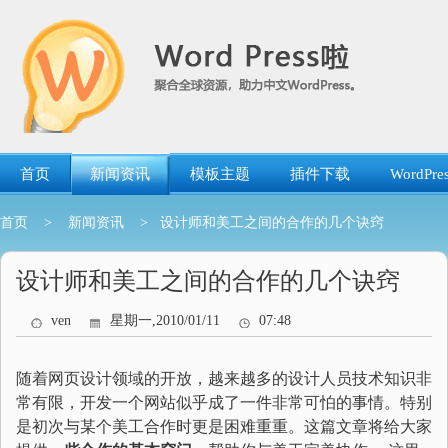
跳
转
到
内
容
首页
新闻资讯
模板主题
插件下载
WordP
首页
>
新闻资讯
> 设计师和美工之间的合作的几个诀窍
设计师和美工之间的合作的几个诀窍
ven
星期一,2010/01/11
07:48
随着网页设计领域的开放，越来越多的设计人员技术知识非
常有限，开发一个网站似乎成了一件非常可怕的事情。特别
是初次与某个美工合作时更是困难重重。这篇文章将给大家