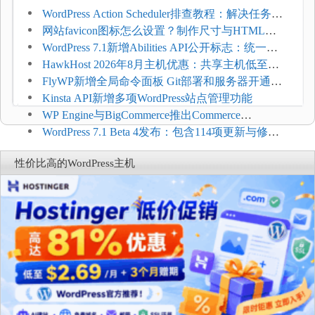
WordPress Action Scheduler排查教程：解决任务积
压和订单延迟
网站favicon图标怎么设置？制作尺寸与HTML添
加方法
WordPress 7.1新增Abilities API公开标志：统一支
持REST API、MCP与AI代理
HawkHost 2026年8月主机优惠：共享主机低至
$2.61/月，高性能主机同步折扣
FlyWP新增全局命令面板 Git部署和服务器开通更
方便
Kinsta API新增多项WordPress站点管理功能
WP Engine与BigCommerce推出Commerce
Connect：WordPress商店可保留前台体验并扩展电
WordPress 7.1 Beta 4发布：包含114项更新与修
商能力
复，仅建议在测试环境体验
性价比高的WordPress主机