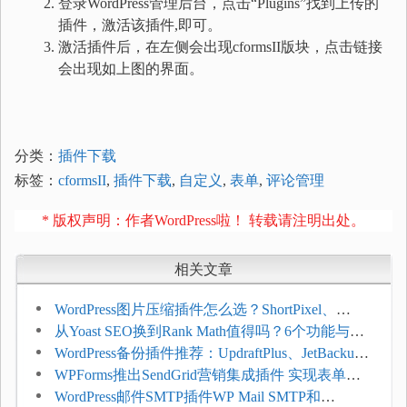
登录WordPress管理后台，点击“Plugins”找到上传的
插件，激活该插件,即可。
激活插件后，在左侧会出现cformsII版块，点击链接
会出现如上图的界面。
分类：
插件下载
标签：
cformsII
,
插件下载
,
自定义
,
表单
,
评论管理
* 版权声明：作者WordPress啦！ 转载请注明出处。
相关文章
WordPress图片压缩插件怎么选？ShortPixel、
Imagify、Smush和EWWW全面对比
从Yoast SEO换到Rank Math值得吗？6个功能与切
换前检查清单
WordPress备份插件推荐：UpdraftPlus、JetBackup
和主机自动备份等方案
WPForms推出SendGrid营销集成插件 实现表单联
系人自动同步
WordPress邮件SMTP插件WP Mail SMTP和