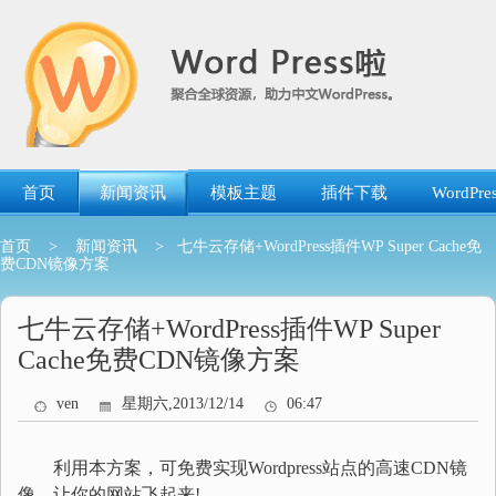
跳
转
到
内
容
首页
新闻资讯
模板主题
插件下载
WordP
首页
>
新闻资讯
> 七牛云存储+WordPress插件WP Super Cache免
费CDN镜像方案
七牛云存储+WordPress插件WP Super
Cache免费CDN镜像方案
ven
星期六,2013/12/14
06:47
利用本方案，可免费实现Wordpress站点的高速CDN镜
像，让你的网站飞起来!