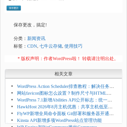
保存更改，搞定!
分类：
新闻资讯
标签：
CDN
,
七牛云存储
,
使用技巧
* 版权声明：作者WordPress啦！ 转载请注明出处。
相关文章
WordPress Action Scheduler排查教程：解决任务积
压和订单延迟
网站favicon图标怎么设置？制作尺寸与HTML添
加方法
WordPress 7.1新增Abilities API公开标志：统一支
持REST API、MCP与AI代理
HawkHost 2026年8月主机优惠：共享主机低至
$2.61/月，高性能主机同步折扣
FlyWP新增全局命令面板 Git部署和服务器开通更
方便
Kinsta API新增多项WordPress站点管理功能