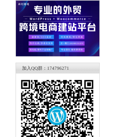
加入QQ群：174796271