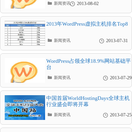
分
2013-08-02
新闻资讯
类
目
录
2013年WordPress虚拟主机排名Top8
分
2013-07-31
新闻资讯
类
目
录
WordPress占领全球18.9%网站基础平
台
分
2013-07-29
新闻资讯
类
目
录
中国首届WorldHostingDays全球主机
行业盛会即将开幕
分
2013-07-25
新闻资讯
类
目