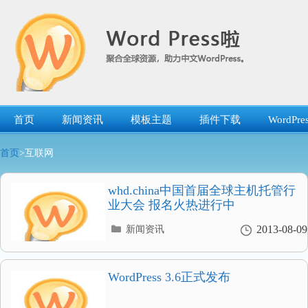
跳
转
到
内
容
首页
新闻资讯
模板主题
插件下载
WordP
首页
>互联网
whd.china中国首届全球主机托管行
业大会 报名火热进行中
分
2013-08-09
新闻资讯
类
目
录
WordPress 3.6正式发布