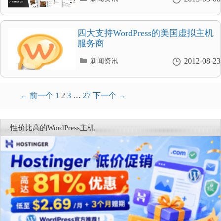
类
目
录
四大支持WordPress的美国虚拟主机
服务商
分
2012-08-23
新闻资讯
类
目
录
文
← 前一个
1
2
3
…
27
下一个 →
章
导
性价比高的WordPress主机
航