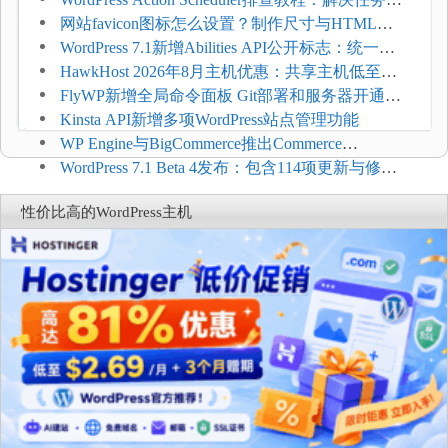
压和订单延迟
网站favicon图标怎么设置？制作尺寸与HTML添
加方法
WordPress 7.1新增Abilities API公开标志：统一支
持REST API、MCP与AI代理
HawkHost 2026年8月主机优惠：共享主机低至
$2.61/月，高性能主机同步折扣
FlyWP新增全局命令面板 Git部署和服务器开通更
方便
Kinsta API新增多项WordPress站点管理功能
WP Engine与BigCommerce推出Commerce
Connect：WordPress商店可保留前台体验并扩展电
WordPress 7.1 Beta 4发布：包含114项更新与修
商能力
复，仅建议在测试环境体验
性价比高的WordPress主机