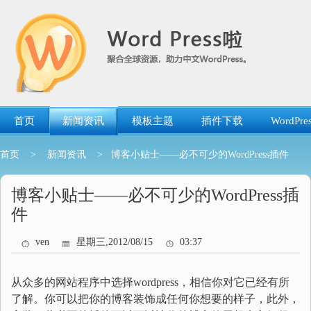
跳
转
到
内
容
首页
新闻资讯
模板主题
插件下载
WordP
首页
>
新闻资讯
> 博客小贴士——必不可少的WordPress插件
博客小贴士——必不可少的WordPress插
件
ven
星期三,2012/08/15
03:37
从众多的网站程序中选择wordpress，相信你对它已经有所
了解。你可以把你的博客装饰成任何你想要的样子，此外，