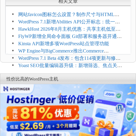
相关文章
网站favicon图标怎么设置？制作尺寸与HTML添
加方法
WordPress 7.1新增Abilities API公开标志：统一支
持REST API、MCP与AI代理
HawkHost 2026年8月主机优惠：共享主机低至
$2.61/月，高性能主机同步折扣
FlyWP新增全局命令面板 Git部署和服务器开通更
方便
Kinsta API新增多项WordPress站点管理功能
WP Engine与BigCommerce推出Commerce
Connect：WordPress商店可保留前台体验并扩展电
WordPress 7.1 Beta 4发布：包含114项更新与修
商能力
复，仅建议在测试环境体验
Yoast SEO批量编辑器升级：新增筛选、焦点关键
词与AI元数据草稿
性价比高的WordPress主机