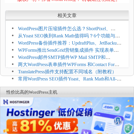
相关文章
WordPress图片压缩插件怎么选？ShortPixel、
Imagify、Smush和EWWW全面对比
从Yoast SEO换到Rank Math值得吗？6个功能与切
换前检查清单
WordPress备份插件推荐：UpdraftPlus、JetBackup
和主机自动备份等方案
WPForms推出SendGrid营销集成插件 实现表单联
系人自动同步
WordPress邮件SMTP插件WP Mail SMTP和
FluentSMT对比评测
两大WordPress表单插件WPForms 和Contact Form 7
哪个好
TranslatePress插件支持配置不同域名（附教程）
常用WordPress SEO插件Yoast、Rank Math和All-in-
One SEO对比分析
性价比高的WordPress主机