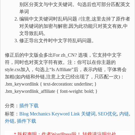
别区分英文与中文关键词。勾选后也可部分匹配英文
单词
编辑中文关键词时乱码问题 //注意,这里去掉了原作者
对关键词的加密与解密,因为此功能只对英文有效,中
文导致乱码。
修正导出文件时中文字符乱码问题。
修正后的中文版会多出For zh_CN? 选项，它支持中文字
符，同时也对英文字符有效。注：你可以在你主题的
style.css加入，勾选上“Is Affiliate”后，表示内链，字体将会
加粗(如内链和外链,注意上文已经出现了，只匹配一次)：
.bm_keywordlink { text-decoration: underline; }
.bm_keywordlink_affiliate { font-weight: bold; }
分类：
插件下载
标签：
Blog Mechanics Keyword Link 关键词
,
SEO优化
,
内链
,
外链
,
插件下载
* 版权声明：作者WordPress啦！ 转载请注明出处。