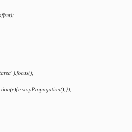
set);
ea").focus();
ction(e){e.stopPropagation();});