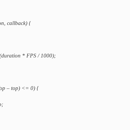
n, callback) {
(duration * FPS / 1000);
p – top) <= 0) {
;