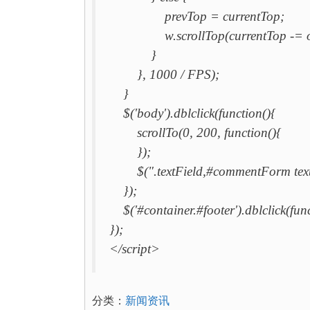
prevTop = currentTop;
w.scrollTop(currentTop -= off
}
}, 1000 / FPS);
}
$('body').dblclick(function(){
scrollTo(0, 200, function(){
});
$(".textField,#commentForm textar
});
$('#container.#footer').dblclick(fun
});
</script>
分类：
新闻资讯