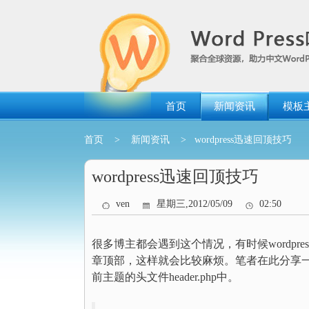
跳
转
到
内
容
首页
新闻资讯
模板
首页
>
新闻资讯
> wordpress迅速回顶技巧
wordpress迅速回顶技巧
ven
星期三,2012/05/09
02:50
很多博主都会遇到这个情况，有时候wordp
章顶部，这样就会比较麻烦。笔者在此分享一
前主题的头文件header.php中。