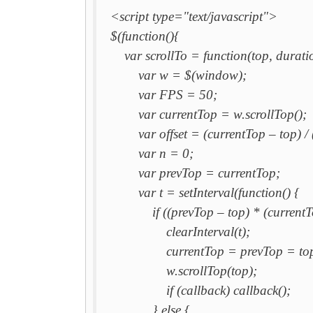
<script type="text/javascript">
$(function(){
var scrollTo = function(top, duratio
var w = $(window);
var FPS = 50;
var currentTop = w.scrollTop();
var offset = (currentTop – top) / 
var n = 0;
var prevTop = currentTop;
var t = setInterval(function() {
if ((prevTop – top) * (currentTo
clearInterval(t);
currentTop = prevTop = top
w.scrollTop(top);
if (callback) callback();
} else {