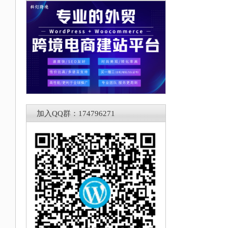
加入QQ群：174796271