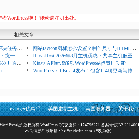
者WordPress啦！ 转载请注明出处。
相关文章
教程：解决任务积
网站favicon图标怎么设置？制作尺寸与HTML添
开标志：统一支
加方法
HawkHost 2026年8月主机优惠：共享主机低至
服务器开通更
$2.61/月，高性能主机同步折扣
Kinsta API新增多项WordPress站点管理功能
ce
WordPress 7.1 Beta 4发布：包含114项更新与修
台体验并扩展电
复，仅建议在测试环境体验
Hostinger优惠码
美国虚拟主机
美国服务器
关于我们
Reserved WordPress啦! 版权所有 WordPress QQ交流群：174796271 备案号:
皖B2-2014001
不良信息举报邮箱：hzj#spiderltd.com（#改为@）