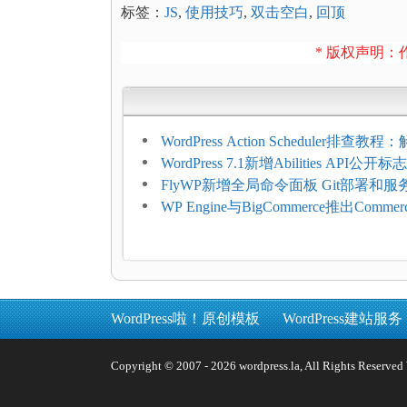
标签：
JS
,
使用技巧
,
双击空白
,
回顶
* 版权声明：作
WordPress Action Scheduler排查
压和订单延迟
WordPress 7.1新增Abilities API公
持REST API、MCP与AI代理
FlyWP新增全局命令面板 Git部署和
方便
WP Engine与BigCommerce推出Commer
Connect：WordPress商店可保留前
商能力
WordPress啦！原创模板
WordPress建站服务
Copyright © 2007 - 2026 wordpress.la, All Rights 