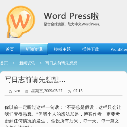
跳
转
到
内
容
首页
新闻资讯
模板主题
插件下载
WordP
首页
>
新闻资讯
> 写日志前请先想想…
写日志前请先想想…
ven
星期三,2009/05/27
07:15
你以前一定听过这样一句话： “不要总是假设，这样只会让
我们变得愚蠢。”但我个人的想法却是，博客作者一定要考
虑到任何情况的发生， 假设所有后果，每一天、每一篇文