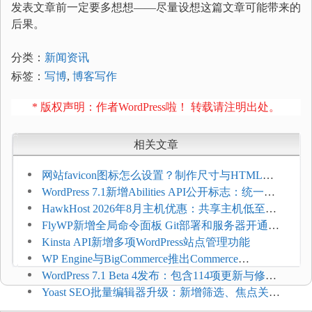
发表文章前一定要多想想——尽量设想这篇文章可能带来的
后果。
分类：
新闻资讯
标签：
写博
,
博客写作
* 版权声明：作者WordPress啦！ 转载请注明出处。
相关文章
网站favicon图标怎么设置？制作尺寸与HTML添
加方法
WordPress 7.1新增Abilities API公开标志：统一支
持REST API、MCP与AI代理
HawkHost 2026年8月主机优惠：共享主机低至
$2.61/月，高性能主机同步折扣
FlyWP新增全局命令面板 Git部署和服务器开通更
方便
Kinsta API新增多项WordPress站点管理功能
WP Engine与BigCommerce推出Commerce
Connect：WordPress商店可保留前台体验并扩展电
WordPress 7.1 Beta 4发布：包含114项更新与修
商能力
复，仅建议在测试环境体验
Yoast SEO批量编辑器升级：新增筛选、焦点关键
词与AI元数据草稿