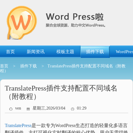
跳
转
到
内
容
首页
新闻资讯
模板主题
插件下载
WordP
首页
>
插件下载
> TranslatePress插件支持配置不同域名（附教
程）
TranslatePress插件支持配置不同域名
（附教程）
ven
星期三,2026/03/04
01:29
TranslatePress
是一款专为WordPress生态打造的轻量化多语言
翻译插件，主打可视化实时翻译的核心优势，用户无需切换