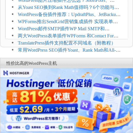
WordPress图片压缩插件怎么选？ShortPixel、
Imagify、Smush和EWWW全面对比
从Yoast SEO换到Rank Math值得吗？6个功能与切
换前检查清单
WordPress备份插件推荐：UpdraftPlus、JetBackup
和主机自动备份等方案
WPForms推出SendGrid营销集成插件 实现表单联
系人自动同步
WordPress邮件SMTP插件WP Mail SMTP和
FluentSMT对比评测
两大WordPress表单插件WPForms 和Contact Form 7
哪个好
TranslatePress插件支持配置不同域名（附教程）
常用WordPress SEO插件Yoast、Rank Math和All-in-
One SEO对比分析
性价比高的WordPress主机