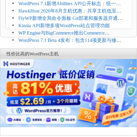
加方法
WordPress 7.1新增Abilities API公开标志：统一支
持REST API、MCP与AI代理
HawkHost 2026年8月主机优惠：共享主机低至
$2.61/月，高性能主机同步折扣
FlyWP新增全局命令面板 Git部署和服务器开通更
方便
Kinsta API新增多项WordPress站点管理功能
WP Engine与BigCommerce推出Commerce
Connect：WordPress商店可保留前台体验并扩展电
WordPress 7.1 Beta 4发布：包含114项更新与修
商能力
复，仅建议在测试环境体验
性价比高的WordPress主机