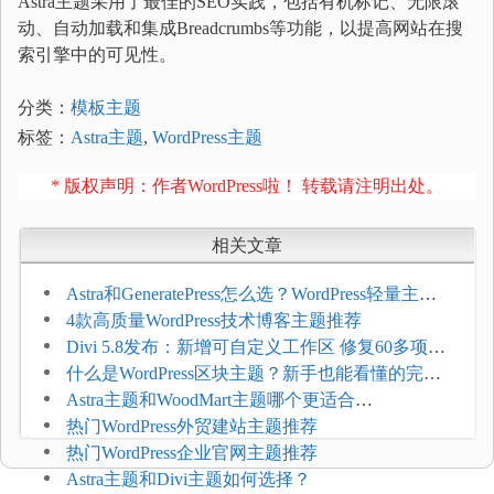
Astra主题采用了最佳的SEO实践，包括有机标记、无限滚
动、自动加载和集成Breadcrumbs等功能，以提高网站在搜
索引擎中的可见性。
分类：
模板主题
标签：
Astra主题
,
WordPress主题
* 版权声明：作者WordPress啦！ 转载请注明出处。
相关文章
Astra和GeneratePress怎么选？WordPress轻量主题
选型维度
4款高质量WordPress技术博客主题推荐
Divi 5.8发布：新增可自定义工作区 修复60多项问
题
什么是WordPress区块主题？新手也能看懂的完整
介绍
Astra主题和WoodMart主题哪个更适合
WooCommerce
热门WordPress外贸建站主题推荐
热门WordPress企业官网主题推荐
Astra主题和Divi主题如何选择？