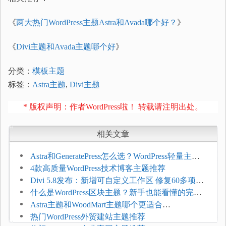
《
两大热门WordPress主题Astra和Avada哪个好？
》
《
Divi主题和Avada主题哪个好
》
分类：
模板主题
标签：
Astra主题
,
Divi主题
* 版权声明：作者WordPress啦！ 转载请注明出处。
相关文章
Astra和GeneratePress怎么选？WordPress轻量主题
选型维度
4款高质量WordPress技术博客主题推荐
Divi 5.8发布：新增可自定义工作区 修复60多项问
题
什么是WordPress区块主题？新手也能看懂的完整
介绍
Astra主题和WoodMart主题哪个更适合
WooCommerce
热门WordPress外贸建站主题推荐