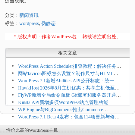
适当权限。
分类：
新闻资讯
标签：
wordpress
,
伪静态
* 版权声明：作者WordPress啦！ 转载请注明出处。
相关文章
WordPress Action Scheduler排查教程：解决任务积
压和订单延迟
网站favicon图标怎么设置？制作尺寸与HTML添
加方法
WordPress 7.1新增Abilities API公开标志：统一支
持REST API、MCP与AI代理
HawkHost 2026年8月主机优惠：共享主机低至
$2.61/月，高性能主机同步折扣
FlyWP新增全局命令面板 Git部署和服务器开通更
方便
Kinsta API新增多项WordPress站点管理功能
WP Engine与BigCommerce推出Commerce
Connect：WordPress商店可保留前台体验并扩展电
WordPress 7.1 Beta 4发布：包含114项更新与修
商能力
复，仅建议在测试环境体验
性价比高的WordPress主机