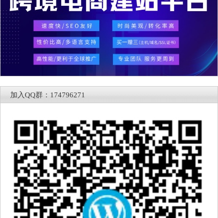
加入QQ群：174796271