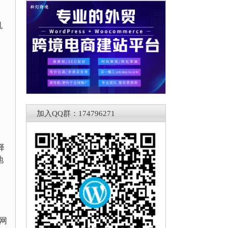
机
加入QQ群：174796271
择
地
保网