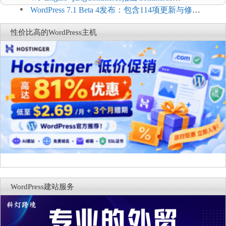
Connect：WordPress商店可保留前台体验并扩展电
WordPress 7.1 Beta 4发布：包含114项更新与修
商能力
复，仅建议在测试环境体验
性价比高的WordPress主机
WordPress建站服务