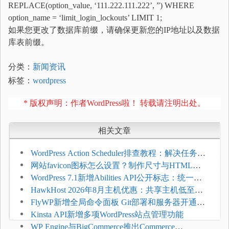
REPLACE
(option_value,
‘111.222.111.222’
,
”
)
WHERE
option_name =
‘limit_login_lockouts’
LIMIT
1
;
如果您更改了数据库前缀，请确保更新您的IP地址以及数据
库表前缀。
分类：
新闻资讯
标签：
wordpress
* 版权声明：作者WordPress啦！ 转载请注明出处。
相关文章
WordPress Action Scheduler排查教程：解决任务积
压和订单延迟
网站favicon图标怎么设置？制作尺寸与HTML添
加方法
WordPress 7.1新增Abilities API公开标志：统一支
持REST API、MCP与AI代理
HawkHost 2026年8月主机优惠：共享主机低至
$2.61/月，高性能主机同步折扣
FlyWP新增全局命令面板 Git部署和服务器开通更
方便
Kinsta API新增多项WordPress站点管理功能
WP Engine与BigCommerce推出Commerce