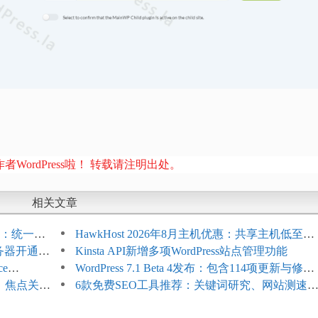
者WordPress啦！ 转载请注明出处。
相关文章
开标志：统一支
HawkHost 2026年8月主机优惠：共享主机低至
服务器开通更
$2.61/月，高性能主机同步折扣
Kinsta API新增多项WordPress站点管理功能
ce
WordPress 7.1 Beta 4发布：包含114项更新与修
台体验并扩展电
选、焦点关键
复，仅建议在测试环境体验
6款免费SEO工具推荐：关键词研究、网站测速
AI可见度检查