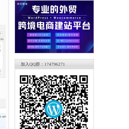
加入QQ群：174796271