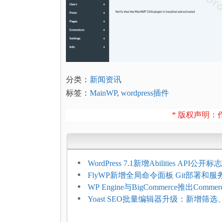
分类：
新闻资讯
标签：
MainWP
,
wordpress插件
* 版权声明：作
WordPress 7.1新增Abilities API公
持REST API、MCP与AI代理
FlyWP新增全局命令面板 Git部署和
方便
WP Engine与BigCommerce推出Commer
Connect：WordPress商店可保留前
Yoast SEO批量编辑器升级：新增筛
商能力
词与AI元数据草稿