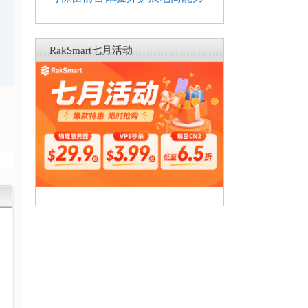
RakSmart七月活动
与