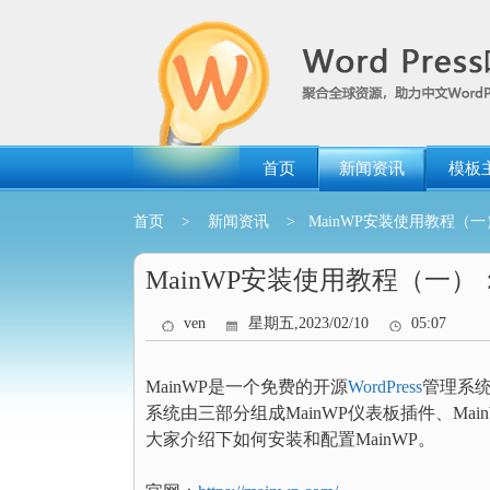
跳
转
到
内
容
首页
新闻资讯
模板
首页
>
新闻资讯
> MainWP安装使用教程（一
MainWP安装使用教程（一）
ven
星期五,2023/02/10
05:07
MainWP是一个免费的开源
WordPress
管理系统
系统由三部分组成MainWP仪表板插件、Mai
大家介绍下如何安装和配置MainWP。