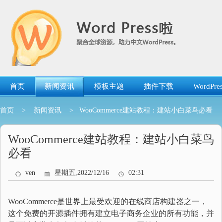
跳
转
到
内
容
首页
新闻资讯
模板主题
插件下载
WordP
首页
>
新闻资讯
> WooCommerce建站教程：建站小白菜鸟必看
WooCommerce建站教程：建站小白菜鸟
必看
ven
星期五,2022/12/16
02:31
WooCommerce是世界上最受欢迎的在线商店构建器之一，
这个免费的开源插件拥有建立电子商务企业的所有功能，并