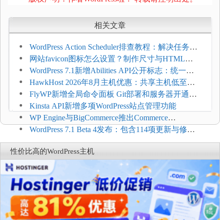
相关文章
WordPress Action Scheduler排查教程：解决任务积
压和订单延迟
网站favicon图标怎么设置？制作尺寸与HTML添
加方法
WordPress 7.1新增Abilities API公开标志：统一支
持REST API、MCP与AI代理
HawkHost 2026年8月主机优惠：共享主机低至
$2.61/月，高性能主机同步折扣
FlyWP新增全局命令面板 Git部署和服务器开通更
方便
Kinsta API新增多项WordPress站点管理功能
WP Engine与BigCommerce推出Commerce
Connect：WordPress商店可保留前台体验并扩展电
WordPress 7.1 Beta 4发布：包含114项更新与修
商能力
复，仅建议在测试环境体验
性价比高的WordPress主机