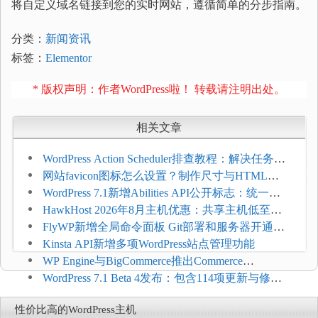
将自定义域名链接到您的实时网站，遵循简单的分步指南。
分类：
新闻资讯
标签：
Elementor
* 版权声明：作者WordPress啦！ 转载请注明出处。
相关文章
WordPress Action Scheduler排查教程：解决任务积
压和订单延迟
网站favicon图标怎么设置？制作尺寸与HTML添
加方法
WordPress 7.1新增Abilities API公开标志：统一支
持REST API、MCP与AI代理
HawkHost 2026年8月主机优惠：共享主机低至
$2.61/月，高性能主机同步折扣
FlyWP新增全局命令面板 Git部署和服务器开通更
方便
Kinsta API新增多项WordPress站点管理功能
WP Engine与BigCommerce推出Commerce
Connect：WordPress商店可保留前台体验并扩展电
WordPress 7.1 Beta 4发布：包含114项更新与修
商能力
复，仅建议在测试环境体验
性价比高的WordPress主机