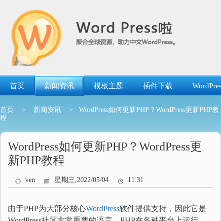
跳
转
到
内
容
首页
新闻资讯
模板主题
插件下载
WordP
首页
>
新闻资讯
> WordPress如何更新PHP？WordPress更新PHP教
程
WordPress如何更新PHP？WordPress更
新PHP教程
ven
星期三,2022/05/04
11:31
由于PHP为大部分核心
WordPress
软件提供支持，因此它是
WordPress社区非常重要的语言。PHP在各种平台上运行