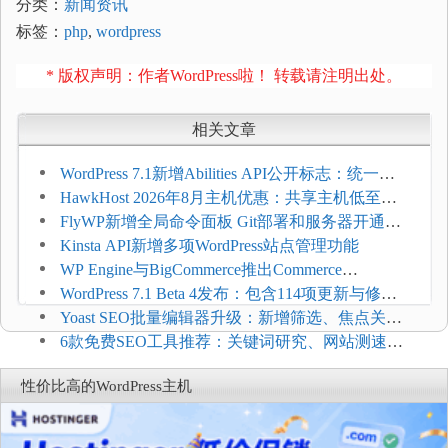
分类：
新闻资讯
标签：
php
,
wordpress
* 版权声明：作者WordPress啦！ 转载请注明出处。
相关文章
WordPress 7.1新增Abilities API公开标志：统一支
持REST API、MCP与AI代理
HawkHost 2026年8月主机优惠：共享主机低至
$2.61/月，高性能主机同步折扣
FlyWP新增全局命令面板 Git部署和服务器开通更
方便
Kinsta API新增多项WordPress站点管理功能
WP Engine与BigCommerce推出Commerce
Connect：WordPress商店可保留前台体验并扩展电
WordPress 7.1 Beta 4发布：包含114项更新与修
商能力
复，仅建议在测试环境体验
Yoast SEO批量编辑器升级：新增筛选、焦点关键
词与AI元数据草稿
6款免费SEO工具推荐：关键词研究、网站测速与
AI可见度检查
性价比高的WordPress主机