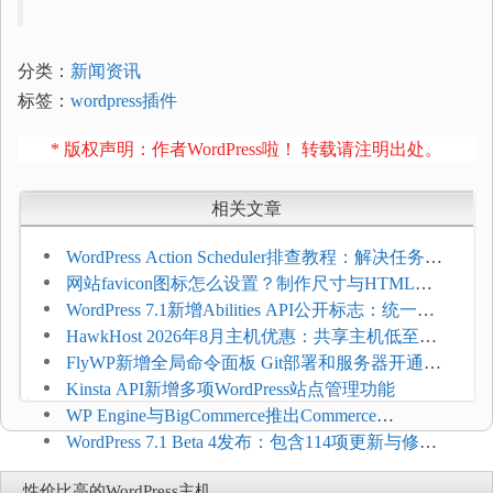
分类：
新闻资讯
标签：
wordpress插件
* 版权声明：作者WordPress啦！ 转载请注明出处。
相关文章
WordPress Action Scheduler排查教程：解决任务积
压和订单延迟
网站favicon图标怎么设置？制作尺寸与HTML添
加方法
WordPress 7.1新增Abilities API公开标志：统一支
持REST API、MCP与AI代理
HawkHost 2026年8月主机优惠：共享主机低至
$2.61/月，高性能主机同步折扣
FlyWP新增全局命令面板 Git部署和服务器开通更
方便
Kinsta API新增多项WordPress站点管理功能
WP Engine与BigCommerce推出Commerce
Connect：WordPress商店可保留前台体验并扩展电
WordPress 7.1 Beta 4发布：包含114项更新与修
商能力
复，仅建议在测试环境体验
性价比高的WordPress主机