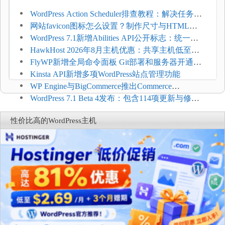
WordPress Action Scheduler排查教程：解决任务积
压和订单延迟
网站favicon图标怎么设置？制作尺寸与HTML添
加方法
WordPress 7.1新增Abilities API公开标志：统一支
持REST API、MCP与AI代理
HawkHost 2026年8月主机优惠：共享主机低至
$2.61/月，高性能主机同步折扣
FlyWP新增全局命令面板 Git部署和服务器开通更
方便
Kinsta API新增多项WordPress站点管理功能
WP Engine与BigCommerce推出Commerce
Connect：WordPress商店可保留前台体验并扩展电
WordPress 7.1 Beta 4发布：包含114项更新与修
商能力
复，仅建议在测试环境体验
性价比高的WordPress主机