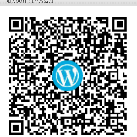
加入QQ群：174796271