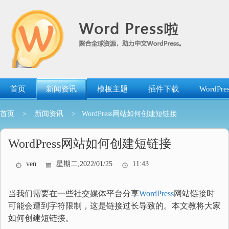
跳
转
到
内
容
首页
新闻资讯
模板主题
插件下载
WordP
首页
>
新闻资讯
> WordPress网站如何创建短链接
WordPress网站如何创建短链接
ven
星期二,2022/01/25
11:43
当我们需要在一些社交媒体平台分享
WordPress
网站链接时
可能会遭到字符限制，这是链接过长导致的。本文教将大家
如何创建短链接。