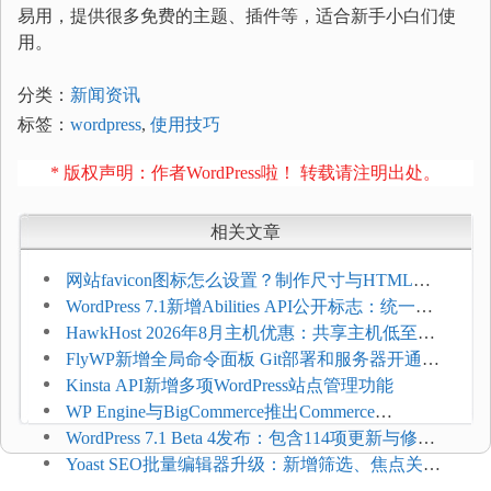
易用，提供很多免费的主题、插件等，适合新手小白们使
用。
分类：
新闻资讯
标签：
wordpress
,
使用技巧
* 版权声明：作者WordPress啦！ 转载请注明出处。
相关文章
网站favicon图标怎么设置？制作尺寸与HTML添
加方法
WordPress 7.1新增Abilities API公开标志：统一支
持REST API、MCP与AI代理
HawkHost 2026年8月主机优惠：共享主机低至
$2.61/月，高性能主机同步折扣
FlyWP新增全局命令面板 Git部署和服务器开通更
方便
Kinsta API新增多项WordPress站点管理功能
WP Engine与BigCommerce推出Commerce
Connect：WordPress商店可保留前台体验并扩展电
WordPress 7.1 Beta 4发布：包含114项更新与修
商能力
复，仅建议在测试环境体验
Yoast SEO批量编辑器升级：新增筛选、焦点关键
词与AI元数据草稿