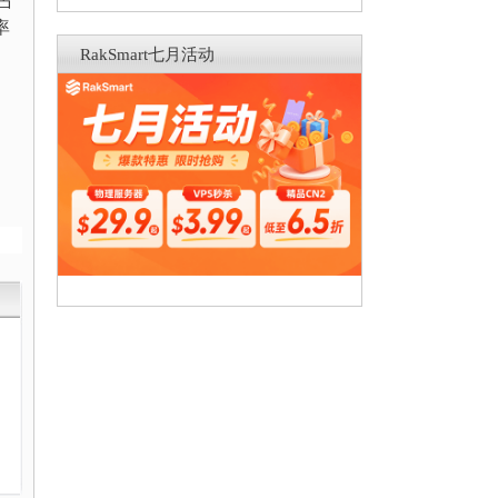
占
率
RakSmart七月活动