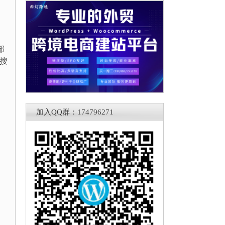
部
台搜
加入QQ群：174796271