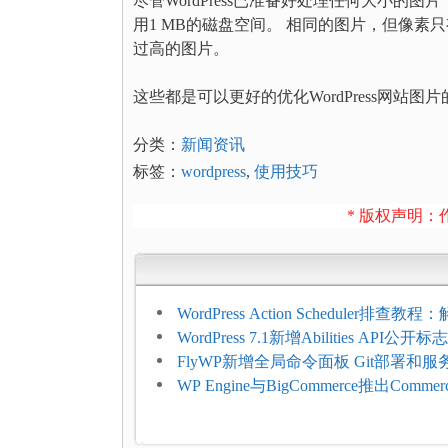
尽管WordPress已准备好处理任何大小的图
用1 MB的磁盘空间。 相同的图片，但像素只
过高的图片。
这些都是可以更好的优化WordPress网站
分类：
新闻资讯
标签：
wordpress
,
使用技巧
* 版权声明：作
WordPress Action Scheduler排查
压和订单延迟
WordPress 7.1新增Abilities API公
持REST API、MCP与AI代理
FlyWP新增全局命令面板 Git部署和
方便
WP Engine与BigCommerce推出Commer
Connect：WordPress商店可保留前
商能力