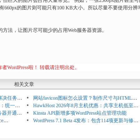
片，但巨大的图片会占用大量带宽。 例如，一张2500px图片甚至可
有660px的图片则可能只有100 KB大小。所以尽量不要使用分辨
图片的方法，让图片尽可能少的占用Web服务器资源。
者WordPress啦！ 转载请注明出处。
相关文章
教程：解决任务积
网站favicon图标怎么设置？制作尺寸与HTML添
开标志：统一支
加方法
HawkHost 2026年8月主机优惠：共享主机低至
服务器开通更
$2.61/月，高性能主机同步折扣
Kinsta API新增多项WordPress站点管理功能
ce
WordPress 7.1 Beta 4发布：包含114项更新与修
台体验并扩展电
复，仅建议在测试环境体验