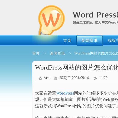
跳
转
到
内
容
首页
新闻资讯
模板
首页
>
新闻资讯
> WordPress网站的图片怎
WordPress网站的图片怎么
ven
星期二,2021/09/14
11:20
大家在运营
WordPress
网站的时候多多少少会
观。但是大家都知道，图片所消耗的Web服
这就涉及到WordPress网站的图片优化问题了